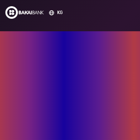
KG
BAKAI
жүктөө