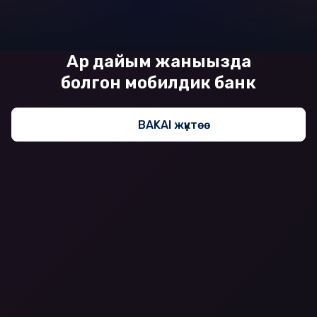
Ар дайым жаныңызда
болгон мобилдик банк
BAKAI жүктөө