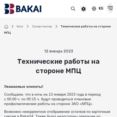
KG
BAKAI
Премимум кардарларга
BAKAI Business
Блог
Эскертмелер
Технические работы на стороне
МПЦ
Карталар
Дебеттик
12 январь 2023
Депозиттер
Технические работы на
Насыя
Популярдуу
стороне МПЦ
Премиум
Насыялар
Онлайн
Маяна
Накталай насыя
Пенсионерлер үчүн
Уважаемые клиенты!
Которуулар
Пенсиялык
Күрөө коюу менен накталай насыя
Сообщаем, что в ночь на 13 января 2023 года в период
Балдар үчүн
Виртуалдык
Которуулар жана төлөмдөр
с 00:00 ч. по 00:15 ч. будут проводиться плановые
Автокредит
профилактические работы на стороне ЗАО «МПЦ».
Смотреть все
Смотреть все
Дүйнө жүзү боюнча тез акча которуулар
КЕШБЭК
Ипотека
Возможно некорректное отображение остатков по карточным
Пайдалуу маалымат
счетам в Bakai24. Также будут недоступны операции по
Visa аркылуу которуулар