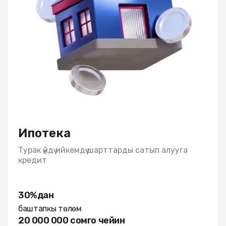
Смотреть все
Смотреть все
Дүйнө жүзү боюнча тез акча которуулар
КЕШБЭК
Ипотека
Пайдалуу маалымат
Visa аркылуу которуулар
Пайдалуу маалымат
Товардык бөлүп төлөө
Толуктоо ыкмалары
Кыргызстан ичиндеги которуулар
Картаны кантип ачууга болот?
BAKAI Travel
Смотреть все
Көп берилүүчү суроолор
Смотреть все
Тарифтер жана документтер
Пайдалуу маалымат
Филиалдар жана банкоматтар
Пайдалуу маалымат
Филиалдар жана банкоматтар
BAKAI Store
Тарифтер жана документтер
Тарифтер жана документтер
Сиздин суроолоруңузга жооптор
Тарифтер жана документтер
Толуктоо ыкмалары
Арзандатуулар программасы
Реквизиттер
Apple Pay BAKAI’да
Көп берилүүчү суроолор
Ипотека
Филиалдар жана банкоматтар
Филиалдар жана банкоматтар
Турак үйдү ийкемдүү шарттарды сатып алууга
кредит
Кененирээк
30%дан
баштапкы төлөм
20 000 000 сомго чейин