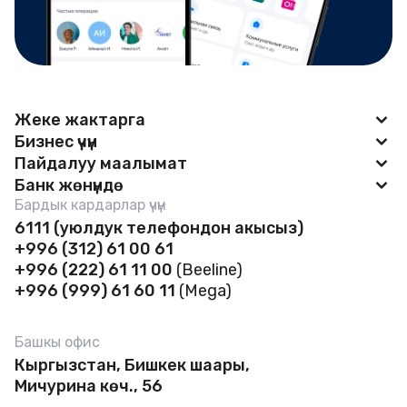
Жеке жактарга
Бизнес үчүн
Apple Pay
Пайдалуу маалымат
BAKAI Business
Банк жөнүндө
Карталар
Жаңылыктар
Бардык кардарлар үчүн
Счетту ачуу
Депозиттер
Банк жөнүндө
6111
(уюлдук телефондон акысыз)
Маяна долбоору
Сейфтик уячалар
+996 (312) 61 00 61
Кредиттер
Финансалык отчеттор
Өзүн өзү тейлөө зоналары 24/7
​​​​​​​+996 (222) 61 11 00
(Beeline)
Бизнес карталар
Сейфтик ячейкалар
Жетекчилик
+996 (999) 61 60 11
(Mega)
Байланышсыз төлөмдөр
POS-терминал
Эсеп ачуу
Реквизиттер
Арзандатуулар программасы
Кредиттер
Башкы офис
Тарифтер жана документтер
Банкоматтар жана филиалдар
FAQ
Кыргызстан, Бишкек шаары,
Депозиттер
Акча которуулар
Бош орундар
Мичурина көч., 56
Тарифтер жана документтер Бизнес