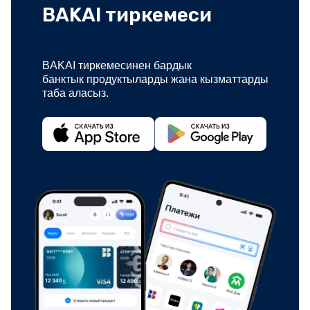
BAKAI тиркемеси
BAKAI тиркемесинен бардык
банктык продуктыларды жана кызматтарды
таба аласыз.