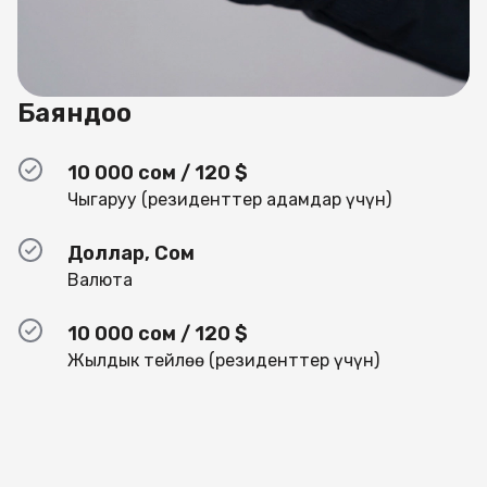
Баяндоо
10 000 сом / 120 $
Чыгаруу (резиденттер адамдар үчүн)
Доллар, Сом
Валюта
10 000 сом / 120 $
Жылдык тейлөө (резиденттер үчүн)
Visa Infinite Diamond'дын