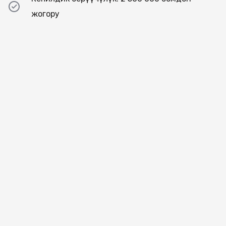
жогору
Автоунаа
тандоо
мезгили!
Эмгек акысын банктын картасына алуучуларга – чен
23 пайыздан баштап, башка кардарлар үчүн – 24
пайыздан баштап. Гибрид жана электромобилдерге
биз кошумча жеңилдик тартуулайбыз – чен 1 пайызга
төмөндөйт. Автоунаа жөнүндөгү кыялдарыңыз Бакай