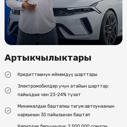
Артыкчылыктары
Кредиттөөнүн ийкемдүү шарттары
Электромобилдер үчүн атайын шарттар:
пайыздык чен 23-24% түзөт
Минималдык баштапкы төгүм:автоунаанын
наркынын 30 пайызынан баштап
Кепилдик берүүчүлүк: 2 500 000 сомдон