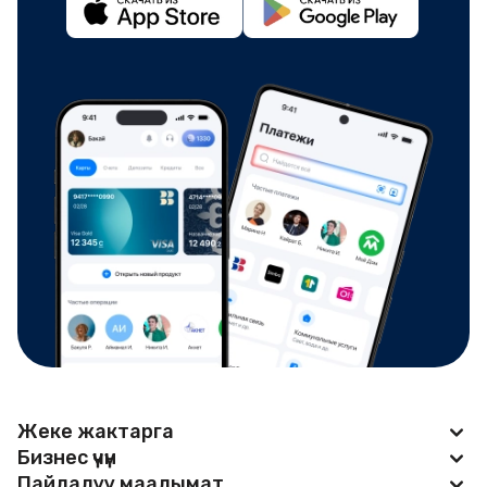
Жеке жактарга
Бизнес үчүн
Apple Pay
Пайдалуу маалымат